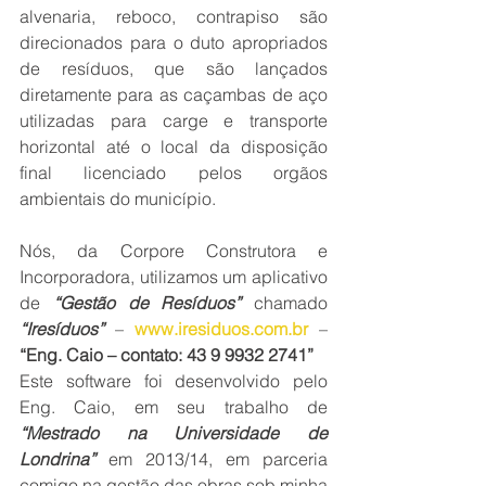
alvenaria, reboco, contrapiso são 
direcionados para o duto apropriados 
de resíduos, que são lançados 
diretamente para as caçambas de aço 
utilizadas para carge e transporte 
horizontal até o local da disposição 
final licenciado pelos orgãos 
ambientais do município.
Nós, da Corpore Construtora e 
Incorporadora, utilizamos um aplicativo 
de 
“Gestão de Resíduos”
 chamado 
“Iresíduos”
 – 
www.iresiduos.com.br
 – 
“Eng. Caio – contato: 43 9 9932 2741”
Este software foi desenvolvido pelo 
Eng. Caio, em seu trabalho de 
“Mestrado na Universidade de 
Londrina”
 em 2013/14, em parceria 
comigo na gestão das obras sob minha 