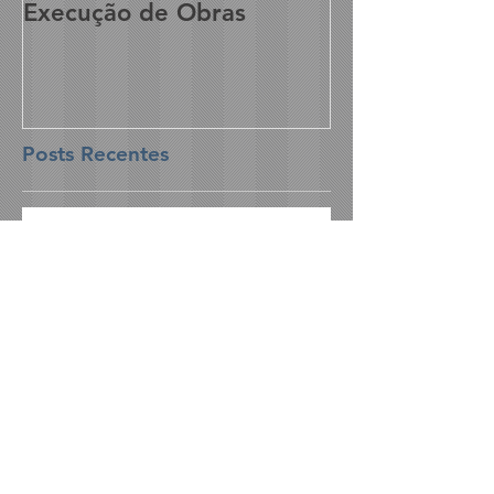
Execução de Obras
Posts Recentes
O Líder que se Reinventa: A
Neurociência da Escuta, da
Empatia e da Performance
Sinapses que Inspiram: O Que
Torna um Líder Realmente
Transformador
Quando o Cérebro Lidera: Por