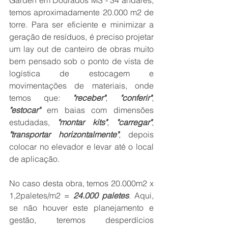
Garden em Dourados MS - 34 andares, 
temos aproximadamente 20.000 m2 de 
torre. Para ser eficiente e minimizar a 
geração de resíduos, é preciso projetar 
um lay out de canteiro de obras muito 
bem pensado sob o ponto de vista de 
logística de estocagem e 
movimentações de materiais, onde 
temos que: 
"receber"
, 
"conferir"
, 
"estocar"
 em baias com dimensões 
estudadas, 
"montar kits"
, 
"carregar"
, 
"transportar horizontalmente"
, depois 
colocar no elevador e levar até o local 
de aplicação. 
No caso desta obra, temos 20.000m2 x 
1,2paletes/m2 = 
24.000 paletes
. Aqui, 
se não houver este planejamento e 
gestão, teremos desperdícios 