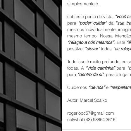
simplesmente é.
sob este ponto de vista, 
“você se
para 
“poder cuidar”
 da 
“sua tra
mesmos individualmente, imagine
mesmo tempo. Nossa intenção
“relação a nós mesmos”
. Este 
“é
possível 
“elevar”
 todas 
“as relaç
Tudo isso é muito profundo, eu 
todas. A 
“vida caminha”
 para 
“o
para 
“dentro de si”
, para o lugar
Cuidemos 
“de nós”
 e 
“respeitam
Autor: Marcel Scalko
rogeriopc57@gmail.com
cel/what (43) 98854 3616