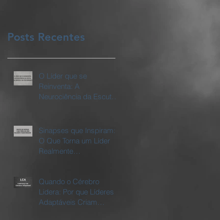
Posts Recentes
O Líder que se
Reinventa: A
Neurociência da Escuta,
da Empatia e da
Performance
Sinapses que Inspiram:
O Que Torna um Líder
Realmente
Transformador
Quando o Cérebro
Lidera: Por que Líderes
Adaptáveis Criam
Empresas Vivas