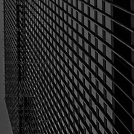
maio de 2025
(6)
6 posts
abril de 2025
(12)
12 posts
março de 2025
(11)
11 posts
fevereiro de 2025
(6)
6 posts
maio de 2024
(5)
5 posts
abril de 2024
(6)
6 posts
março de 2024
(7)
7 posts
fevereiro de 2024
(3)
3 posts
janeiro de 2024
(1)
1 post
dezembro de 2023
(4)
4 posts
novembro de 2023
(5)
5 posts
outubro de 2023
(2)
2 posts
agosto de 2023
(2)
2 posts
julho de 2023
(4)
4 posts
março de 2023
(1)
1 post
fevereiro de 2023
(8)
8 posts
janeiro de 2023
(13)
13 posts
janeiro de 2022
(4)
4 posts
novembro de 2021
(2)
2 posts
outubro de 2021
(2)
2 posts