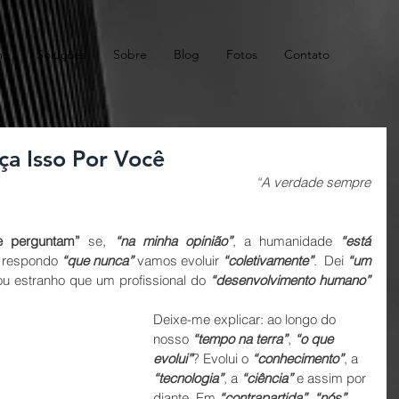
me
Soluções
Sobre
Blog
Fotos
Contato
ça Isso Por Você
                                                               “A verdade sempre 
 perguntam”
 se, 
“na minha opinião”
, a humanidade 
“está 
 respondo 
“que nunca”
 vamos evoluir 
“coletivamente”
.  Dei 
“um 
 estranho que um profissional do 
“desenvolvimento humano”
Deixe-me explicar: ao longo do 
nosso 
“tempo na terra”
, 
“o que 
evolui”
? Evolui o 
“conhecimento”
, a 
“tecnologia”
, a 
“ciência”
 e assim por 
diante. Em 
“contrapartida”
, 
“nós”