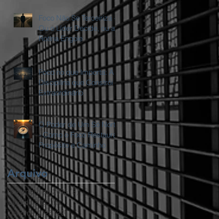
Foco Não Se Terceiriza -
Ou o Líder Decide, ou a
Rotina Engole
Foco no que Importa: A
Disciplina que Constrói o
Extraordinário
O Poder de Um Só Norte
- Como o Foco Restaura
Propósito e Caminho
Arquivo
novembro de 2025
(3)
3 posts
julho de 2025
(1)
1 post
junho de 2025
(20)
20 posts