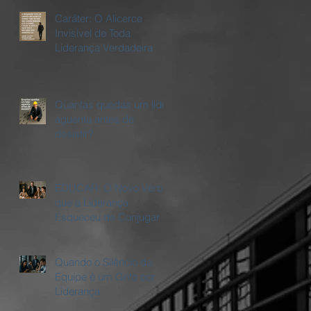
Caráter: O Alicerce
Invisível de Toda
Liderança Verdadeira
Quantas quedas um líder
aguenta antes de
desistir?
EDUCAR: O Novo Verbo
que a Liderança
Esqueceu de Conjugar
Quando o Silêncio da
Equipe é um Grito por
Liderança