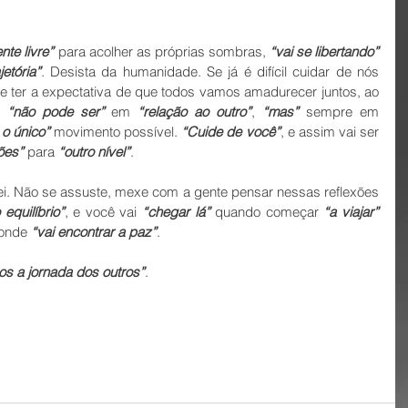
nte livre”
 para acolher as próprias sombras, 
“vai se libertando”
jetória”
. Desista da humanidade. Se já é difícil cuidar de nós 
 ter a expectativa de que todos vamos amadurecer juntos, ao 
 
“não pode ser”
 em 
“relação ao outro”
, 
“mas”
 sempre em 
 o único”
 movimento possível. 
“Cuide de você”
, e assim vai ser 
ões”
 para 
“outro nível”
.
sei. Não se assuste, mexe com a gente pensar nessas reflexões 
 equilíbrio”
, e você vai 
“chegar lá”
 quando começar 
“a viajar”
 onde 
“vai encontrar a paz”
.
os a jornada dos outros”
.