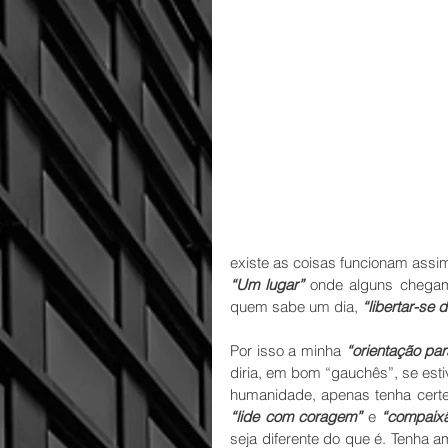
existe as coisas funcionam assim
“Um lugar”
 onde alguns chega
quem sabe um dia, 
“libertar-se 
Por isso a minha 
“orientação pa
diria, em bom “gauchês”, se es
“lide com coragem”
 e 
“compaix
seja diferente do que é. Tenha am