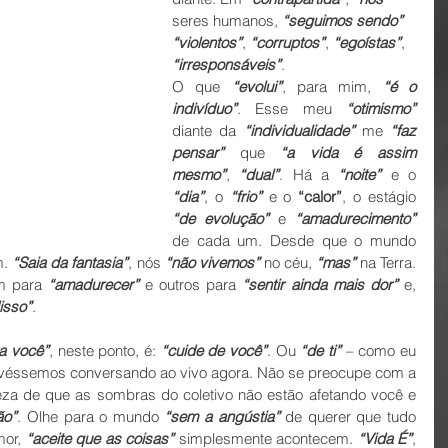
seres humanos, 
“seguimos sendo” 
“violentos”
, 
“corruptos”
, 
“egoístas”
, 
“irresponsáveis”
.
O que 
“evolui”
, para mim, 
“é o 
indivíduo”
. Esse meu 
“otimismo”
diante da 
“individualidade”
 me 
“faz 
pensar”
 que 
“a vida é assim 
mesmo”
, 
“dual”
. Há a 
“noite”
 e o 
“dia”
, o 
“frio”
 e o 
“calor”
, o estágio 
“de evolução”
 e
 “amadurecimento”
de cada um. Desde que o mundo 
. 
“Saia da fantasia”
, nós 
“não vivemos”
 no céu, 
“mas”
 na Terra. 
m para 
“amadurecer”
 e outros para 
“sentir ainda mais dor”
 e, 
disso”
.
ra você”
, neste ponto, é: 
“cuide de você”
. Ou 
“de ti”
 – como eu 
tivéssemos conversando ao vivo agora. Não se preocupe com a 
humanidade, apenas tenha certeza de que as sombras do coletivo não estão afetando você e 
ão”
. Olhe para o mundo 
“sem a angústia”
 de querer que tudo 
or, 
“aceite que as coisas”
 simplesmente acontecem. 
“Vida É”
, 