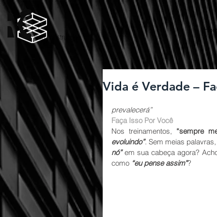
Ho
Vida é Verdade – Fa
                                                             
prevalecerá”
Faça Isso Por Você
Nos treinamentos, 
“sempre me
evoluindo”
. Sem meias palavras,
nó”
 em sua cabeça agora? Achou
como 
“eu pense assim”
? 