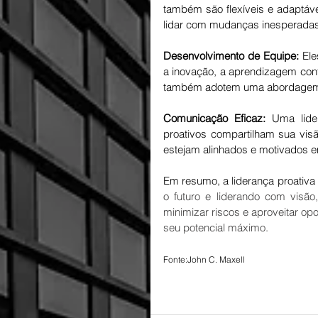
também são flexíveis e adaptáve
lidar com mudanças inesperadas
Desenvolvimento de Equipe:
 El
a inovação, a aprendizagem con
também adotem uma abordagem p
Comunicação Eficaz:
 Uma lider
proativos compartilham sua visã
estejam alinhados e motivados e
Em resumo, a liderança proativa 
o futuro e liderando com visão
minimizar riscos e aproveitar op
seu potencial máximo.
Fonte:John C. Maxell