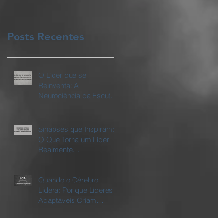
Posts Recentes
O Líder que se
Reinventa: A
Neurociência da Escuta,
da Empatia e da
Performance
Sinapses que Inspiram:
O Que Torna um Líder
Realmente
Transformador
Quando o Cérebro
Lidera: Por que Líderes
Adaptáveis Criam
Empresas Vivas