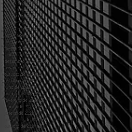
maio de 2025
(6)
6 posts
abril de 2025
(12)
12 posts
março de 2025
(11)
11 posts
fevereiro de 2025
(6)
6 posts
maio de 2024
(5)
5 posts
abril de 2024
(6)
6 posts
março de 2024
(7)
7 posts
fevereiro de 2024
(3)
3 posts
janeiro de 2024
(1)
1 post
dezembro de 2023
(4)
4 posts
novembro de 2023
(5)
5 posts
outubro de 2023
(2)
2 posts
agosto de 2023
(2)
2 posts
julho de 2023
(4)
4 posts
março de 2023
(1)
1 post
fevereiro de 2023
(8)
8 posts
janeiro de 2023
(13)
13 posts
janeiro de 2022
(4)
4 posts
novembro de 2021
(2)
2 posts
outubro de 2021
(2)
2 posts