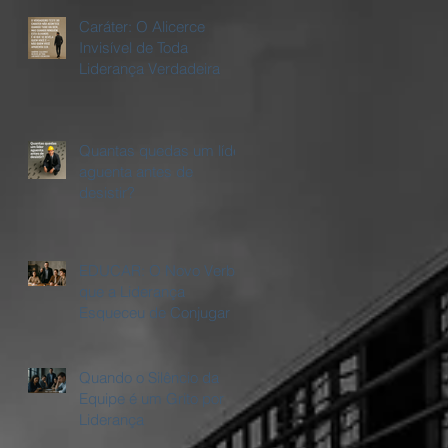
Caráter: O Alicerce
Invisível de Toda
Liderança Verdadeira
Quantas quedas um líder
aguenta antes de
desistir?
EDUCAR: O Novo Verbo
que a Liderança
Esqueceu de Conjugar
Quando o Silêncio da
Equipe é um Grito por
Liderança