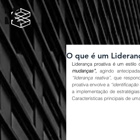
Ho
O que é um Lideranç
Liderança proativa é um estilo 
mudanças”
, 
“liderança reativa”
, que respon
proativa envolve a 
“identificação
a implementação de estratégias 
Características principais de uma