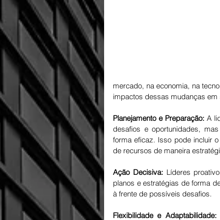
mercado, na economia, na tecnol
impactos dessas mudanças em s
Planejamento e Preparação:
 A l
desafios e oportunidades, mas
forma eficaz. Isso pode incluir
de recursos de maneira estratég
Ação Decisiva:
 Líderes proativ
planos e estratégias de forma d
à frente de possíveis desafios.
Flexibilidade e Adaptabilidade: