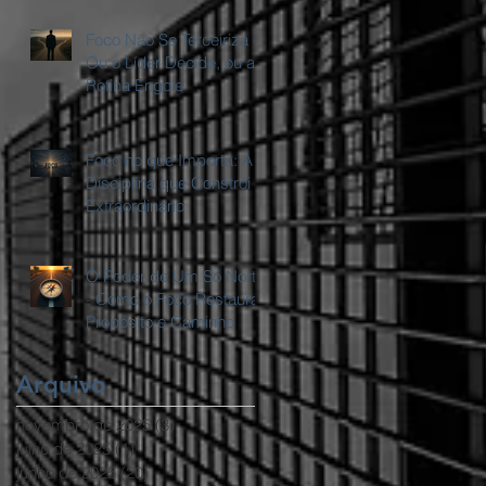
Foco Não Se Terceiriza -
Ou o Líder Decide, ou a
Rotina Engole
Foco no que Importa: A
Disciplina que Constrói o
Extraordinário
O Poder de Um Só Norte
- Como o Foco Restaura
Propósito e Caminho
Arquivo
novembro de 2025
(3)
3 posts
julho de 2025
(1)
1 post
junho de 2025
(20)
20 posts