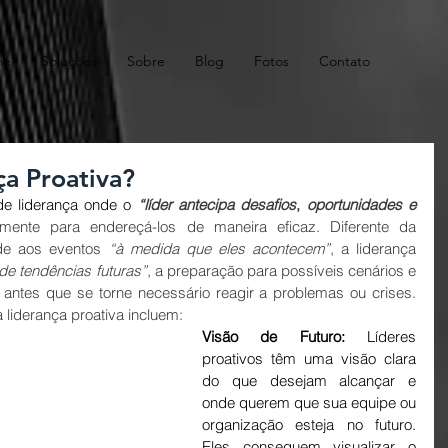
me
Soluções
Sobre
Blog
Fotos
Contato
a Proativa?
de liderança onde o 
“líder antecipa desafios
, 
oportunidades e 
agindo antecipadamente para endereçá-los de maneira eficaz. Diferente da 
de aos eventos 
“à medida que eles acontecem”
, a liderança 
 de tendências futuras”
, a preparação para possíveis cenários e 
antes que se torne necessário reagir a problemas ou crises. 
 liderança proativa incluem:
Visão de Futuro:
 Líderes 
proativos têm uma visão clara 
do que desejam alcançar e 
onde querem que sua equipe ou 
organização esteja no futuro. 
Eles conseguem visualizar o 