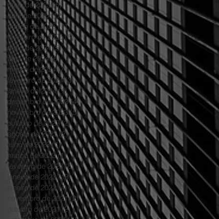
maio de 2025
(6)
6 posts
abril de 2025
(12)
12 posts
março de 2025
(11)
11 posts
fevereiro de 2025
(6)
6 posts
maio de 2024
(5)
5 posts
abril de 2024
(6)
6 posts
março de 2024
(7)
7 posts
fevereiro de 2024
(3)
3 posts
janeiro de 2024
(1)
1 post
dezembro de 2023
(4)
4 posts
novembro de 2023
(5)
5 posts
outubro de 2023
(2)
2 posts
agosto de 2023
(2)
2 posts
julho de 2023
(4)
4 posts
março de 2023
(1)
1 post
fevereiro de 2023
(8)
8 posts
janeiro de 2023
(13)
13 posts
janeiro de 2022
(4)
4 posts
novembro de 2021
(2)
2 posts
outubro de 2021
(2)
2 posts