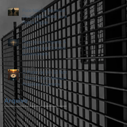
Foco Não Se Terceiriza -
Ou o Líder Decide, ou a
Rotina Engole
Foco no que Importa: A
Disciplina que Constrói o
Extraordinário
O Poder de Um Só Norte
- Como o Foco Restaura
Propósito e Caminho
Arquivo
novembro de 2025
(3)
3 posts
julho de 2025
(1)
1 post
junho de 2025
(20)
20 posts