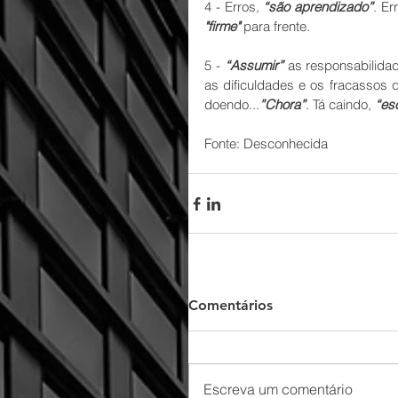
4 - Erros, 
“são aprendizado”
. Er
"firme"
 para frente.
5 - 
“Assumir”
 as responsabilida
as dificuldades e os fracassos 
doendo...
”Chora”
. Tá caindo, 
“es
Fonte: Desconhecida
Comentários
Escreva um comentário