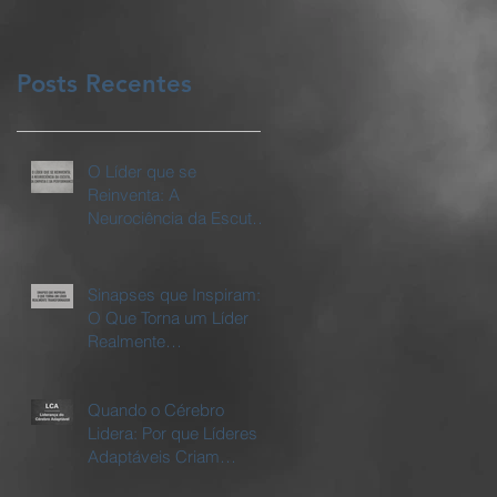
Posts Recentes
O Líder que se
Reinventa: A
Neurociência da Escuta,
da Empatia e da
Performance
Sinapses que Inspiram:
O Que Torna um Líder
Realmente
Transformador
Quando o Cérebro
Lidera: Por que Líderes
Adaptáveis Criam
Empresas Vivas