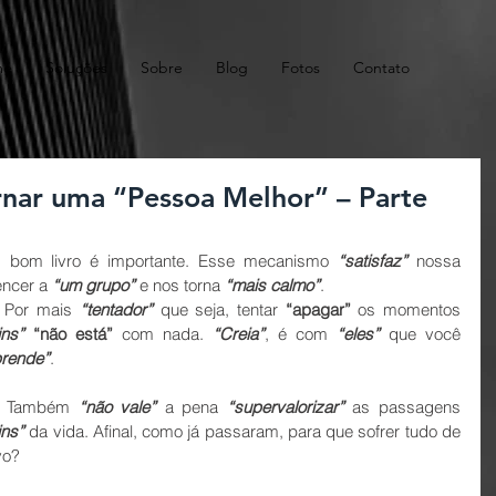
me
Soluções
Sobre
Blog
Fotos
Contato
rnar uma “Pessoa Melhor” – Parte
m bom livro é importante. Esse mecanismo 
“satisfaz”
 nossa
encer a 
“um grupo”
 e nos torna 
“mais calmo”
.
 Por mais 
“tentador”
 que seja, tentar 
“apagar”
 os momentos 
ins” 
“não está”
 com nada. 
“Creia”
, é com 
“eles”
 que você 
prende”
. 
- Também 
“não vale”
 a pena 
“supervalorizar”
 as passagens 
ins”
 da vida. Afinal, como já passaram, para que sofrer tudo de 
o? 