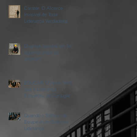
Caráter: O Alicerce
Invisível de Toda
Liderança Verdadeira
Quantas quedas um líder
aguenta antes de
desistir?
EDUCAR: O Novo Verbo
que a Liderança
Esqueceu de Conjugar
Quando o Silêncio da
Equipe é um Grito por
Liderança