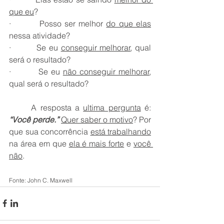
que eu
?
·         Posso ser melhor 
do que elas
nessa atividade?
·         Se eu 
conseguir melhorar
, qual 
será o resultado?
·         Se eu 
não conseguir melhorar
, 
qual será o resultado?
      A resposta a 
ultima pergunta
 é: 
“Você perde.”
Quer saber o motivo
? Por 
que sua concorrência 
está trabalhando
na área em que 
ela é mais forte
 e 
você 
não
.  
Fonte: John C. Maxwell