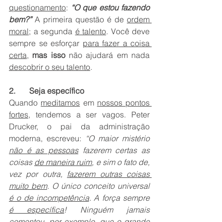
questionamento
: 
“O que estou fazendo 
bem?”
 A primeira questão é de 
ordem 
moral
; a segunda 
é talento
. Você deve 
sempre se esforçar 
para fazer a coisa 
certa
, 
mas isso
 não ajudará em nada 
descobrir o seu talento
.
2.       Seja específico
Quando 
meditamos
 em 
nossos pontos 
fortes
, tendemos a ser vagos. Peter 
Drucker, o pai da administração 
moderna, escreveu: 
“O maior mistério 
não é as pessoas
 fazerem certas as 
coisas 
de maneira ruim
, e sim o fato de, 
vez por outra, 
fazerem outras coisas 
muito bem
. O único conceito universal 
é o de incompetência
. A força sempre 
é específica
! Ninguém jamais 
comentou, por exemplo, que o 
grande 