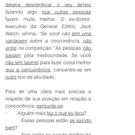
deseja desperdiçar o seu tempo
fazendo algo 
que outras pessoas
fazem muito melhor. O ex-diretor-
executivo da General Elétric, Jack 
Welch, afirma: 
“Se você não 
tem uma 
vantagem
 sobre a concorrência, 
não 
entre
 na competição.”
 As pessoas 
não 
pagam
 pela mediocridade. Se você 
não tem talento
 para fazer coisa melhor 
que a concorrência
, concentre-se em 
outro
 tipo de atividade.
Para ter uma ideia mais precisa a 
respeito de sua posição em relação a 
concorrência, 
pergunte-se
:
·         Alguém mais 
faz o que eu faço
?
·         Essas pessoas estão 
se saindo 
bem
?
·         Elas estão se saindo 
melhor do 