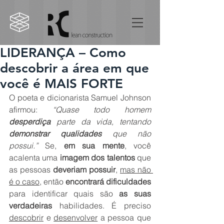
LIDERANÇA – Como
descobrir a área em que
você é MAIS FORTE
O poeta e dicionarista Samuel Johnson 
afirmou: 
“Quase todo homem 
desperdiça
 parte da vida, tentando 
demonstrar qualidades
 que não 
possui.”
 Se, 
em sua mente
, você 
acalenta uma 
imagem dos talentos
 que 
as pessoas 
deveriam possuir
, 
mas não 
é o caso
, então 
encontrará dificuldades
para identificar quais são 
as suas 
verdadeiras
 habilidades. É preciso 
descobrir
 e 
desenvolver
 a pessoa que 