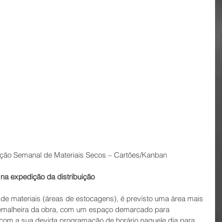
tribuição Semanal de Materiais Secos – Cartões/Kanban
 na expedição da distribuição
a de materiais (áreas de estocagens), é previsto uma área mais 
remalheira da obra, com um espaço demarcado para 
, com a sua devida programação de horário naquele dia para 