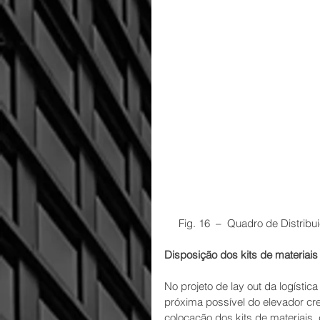
     Fig. 16  –  Quadro de Dis
Disposição dos kits de materiais
No projeto de lay out da logístic
próxima possível do elevador c
colocação dos kits de materiais