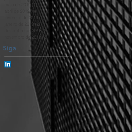
maio de 2019
(1)
1 post
abril de 2019
(1)
1 post
fevereiro de 2019
(1)
1 post
janeiro de 2019
(2)
2 posts
dezembro de 2018
(2)
2 posts
novembro de 2018
(2)
2 posts
Siga