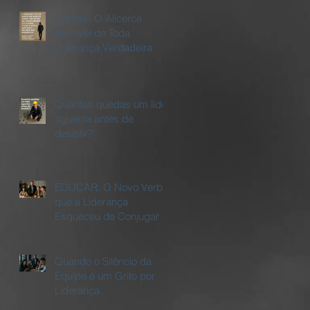
Caráter: O Alicerce
Invisível de Toda
Liderança Verdadeira
Quantas quedas um líder
aguenta antes de
desistir?
EDUCAR: O Novo Verbo
que a Liderança
Esqueceu de Conjugar
Quando o Silêncio da
Equipe é um Grito por
Liderança