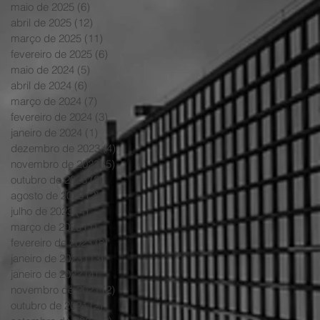
maio de 2025
(6)
6 posts
abril de 2025
(12)
12 posts
março de 2025
(11)
11 posts
fevereiro de 2025
(6)
6 posts
maio de 2024
(5)
5 posts
abril de 2024
(6)
6 posts
março de 2024
(7)
7 posts
fevereiro de 2024
(3)
3 posts
janeiro de 2024
(1)
1 post
dezembro de 2023
(4)
4 posts
novembro de 2023
(5)
5 posts
outubro de 2023
(2)
2 posts
agosto de 2023
(2)
2 posts
julho de 2023
(4)
4 posts
março de 2023
(1)
1 post
fevereiro de 2023
(8)
8 posts
janeiro de 2023
(13)
13 posts
janeiro de 2022
(4)
4 posts
novembro de 2021
(2)
2 posts
outubro de 2021
(2)
2 posts