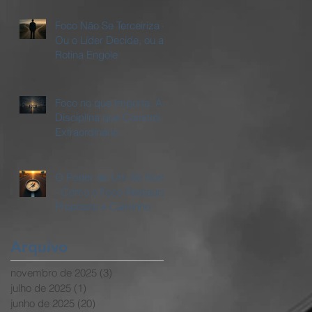
Foco Não Se Terceiriza -
Ou o Líder Decide, ou a
Rotina Engole
Foco no que Importa: A
Disciplina que Constrói o
Extraordinário
O Poder de Um Só Norte
- Como o Foco Restaura
Propósito e Caminho
Arquivo
novembro de 2025
(3)
3 posts
julho de 2025
(1)
1 post
junho de 2025
(20)
20 posts