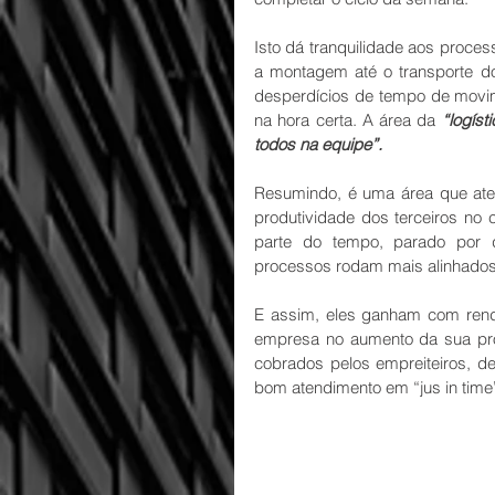
Isto dá tranquilidade aos proce
a montagem até o transporte do
desperdícios de tempo de movime
na hora certa. A área da 
“logísti
todos na equipe”.
Resumindo, é uma área que ate
produtividade dos terceiros no 
parte do tempo, parado por de
processos rodam mais alinhados 
E assim, eles ganham com rend
empresa no aumento da sua prod
cobrados pelos empreiteiros, d
bom atendimento em “jus in time”