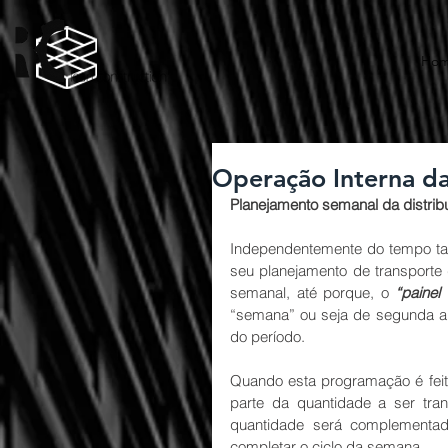
Ho
Operação Interna da
Planejamento semanal da distribui
Independentemente do tempo tak
seu planejamento de transporte 
semanal, até porque, o 
“painel 
“semana” ou seja de segunda a s
do período.
Quando esta programação é feit
parte da quantidade a ser tra
quantidade será complementad
completar o ciclo da semana.