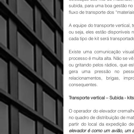
subida, para uma boa gestão no t
fluxo de transporte dos “materia
A equipe do transporte vertical
ou seja, eles estão disponíveis
cada tipo de kit será transportad
Existe uma comunicação visual 
processo é muita alta. Não se vê
ou gritando pelos rádios, que e
gera uma pressão no pessoa
relacionamentos, brigas, imp
consequentes.
Transporte vertical – Subida - ki
O operador do elevador cremalhe
no quadro de distribuição de mater
partir do local da expedição d
elevador é como um avião, um a