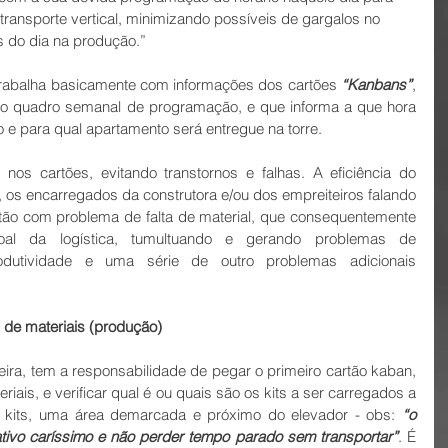
ransporte vertical, minimizando possíveis de gargalos no 
is do dia na produção.”
, trabalha basicamente com informações dos cartões 
“Kanbans”
, 
 no quadro semanal de programação, e que informa a que hora 
o e para qual apartamento será entregue na torre.
nos cartões, evitando transtornos e falhas. A eficiência do 
, os encarregados da construtora e/ou dos empreiteiros falando 
stão com problema de falta de material, que consequentemente 
l da logística, tumultuando e gerando problemas de 
rodutividade e uma série de outro problemas adicionais 
ts de materiais (produção)
ira, tem a responsabilidade de pegar o primeiro cartão kaban, 
iais, e verificar qual é ou quais são os kits a ser carregados a 
e kits, uma área demarcada e próximo do elevador - obs: 
“o 
tivo caríssimo e não perder tempo parado sem transportar”
. É 