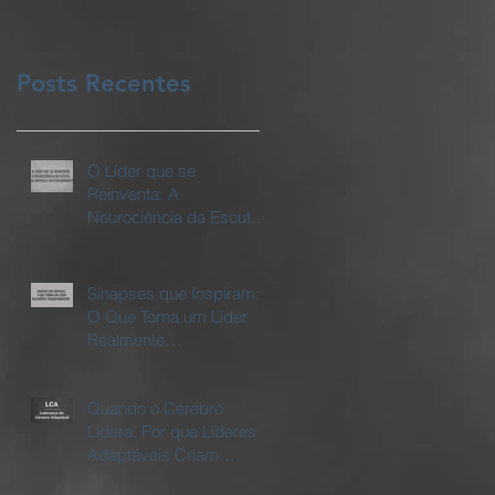
Posts Recentes
O Líder que se
Reinventa: A
Neurociência da Escuta,
da Empatia e da
Performance
Sinapses que Inspiram:
O Que Torna um Líder
Realmente
Transformador
Quando o Cérebro
Lidera: Por que Líderes
Adaptáveis Criam
Empresas Vivas