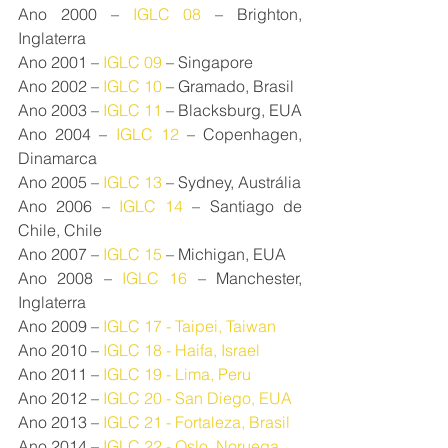
Ano 2000 – 
IGLC 08
 – Brighton, 
Inglaterra
Ano 2001 – 
IGLC 09
 – Singapore
Ano 2002 – 
IGLC 10
 – Gramado, Brasil
Ano 2003 –
 IGLC 11 
– Blacksburg, EUA
Ano 2004 – 
IGLC 12
 – Copenhagen, 
Dinamarca
Ano 2005 – 
IGLC 13
 – Sydney, Austrália
Ano 2006 – 
IGLC 14
 – Santiago de 
Chile, Chile
Ano 2007 – 
IGLC 15
 – Michigan, EUA
Ano 2008 – 
IGLC 16
 – Manchester, 
Inglaterra
Ano 2009 – 
IGLC 17
 - Taipei, Taiwan
Ano 2010 – 
I
GLC 18
 - Haifa, Israel
Ano 2011 – 
IGLC 19
 - Lima, Peru
Ano 2012 –
 IGLC 20 
- San Diego, EUA
Ano 2013 – 
IGLC 21
 - Fortaleza, Brasil
Ano 2014 – 
I
GLC 22
 - Oslo, Noruega