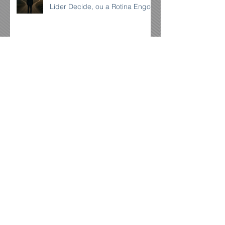
Líder Decide, ou a Rotina Engole
Foco no que Importa: A
Disciplina que Constrói o
Extraordinário
O Poder de Um Só Norte - Como
o Foco Restaura Propósito e
Caminho
Arquivo
novembro de 2025
(3)
3 posts
julho de 2025
(1)
1 post